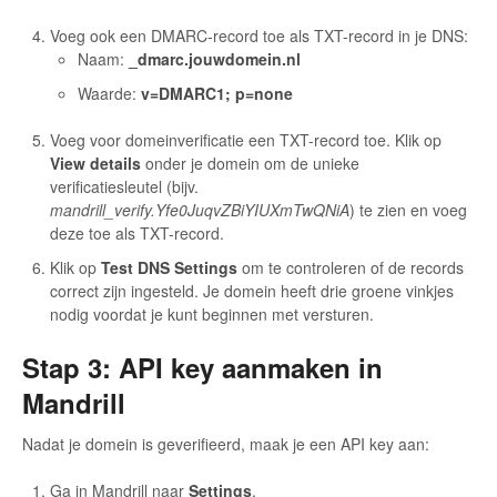
Voeg ook een DMARC-record toe als TXT-record in je DNS:
Naam:
_dmarc.jouwdomein.nl
Waarde:
v=DMARC1; p=none
Voeg voor domeinverificatie een TXT-record toe. Klik op
View details
onder je domein om de unieke
verificatiesleutel (bijv.
mandrill_verify.Yfe0JuqvZBiYIUXmTwQNiA
) te zien en voeg
deze toe als TXT-record.
Klik op
Test DNS Settings
om te controleren of de records
correct zijn ingesteld. Je domein heeft drie groene vinkjes
nodig voordat je kunt beginnen met versturen.
Stap 3: API key aanmaken in
Mandrill
Nadat je domein is geverifieerd, maak je een API key aan:
Ga in Mandrill naar
Settings
.