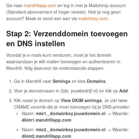
Ga naar
mandrillapp.com
en log in met je Mailchimp-account
(Standard-abonnement of hoger vereist). Heb je nog geen
account? Maak er eerst een aan via
mailchimp.com
.
Stap 2: Verzenddomein toevoegen
en DNS instellen
Voordat je e-mails kunt versturen, moet je het domein
waarvandaan je wilt mailen toevoegen en authenticeren in
Mandrill. Volg daarvoor de onderstaande stappen:
Ga in Mandrill naar
Settings
en kies
Domains
.
Voer je domeinnaam in (bijv. jouwbedrijf.nl) en klik op
Add
.
Klik naast je domein op
View DKIM settings
. Je ziet twee
CNAME-records die je moet toevoegen bij je DNS-provider:
Naam:
mte1._domainkey.jouwdomein.nl
→ Waarde:
dkim1.mandrillapp.com
Naam:
mte2._domainkey.jouwdomein.nl
→ Waarde:
dkim2.mandrillapp.com